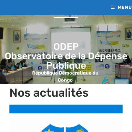
MENU
ODEP
Observatoire de la Dépense
Publique
République Démocratique du
Congo
Nos actualités