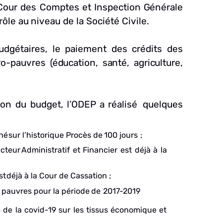
Cour des
Comptes
et
Inspection
Générale
rôle
au
niveau
de la Société Civile.
udgétaires, le
paiement
des crédits des
ro-pauvres
(éducation,
santé,
agriculture,
ion
du
budget,
l’ODEP
a
réalisé
quelques
hé
sur
l’historique
Procès
de
100 jours
;
ecteur
Administratif
et Financier
est déjà
à
la
st
déjà
à la Cour de
Cassation
;
pauvres
pour la période
de
2017-2019
s de
la
covid-19
sur les
tissus
économique et