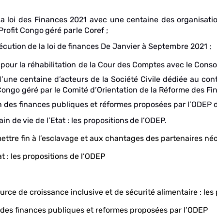
la loi des Finances 2021 avec une centaine des organisati
Profit
Congo
géré
par
le Coref ;
xécution
de
la
loi
de
finances
De
Janvier
à
Septembre
2021
;
our la réhabilitation
de la Cour des Comptes avec le
Conso
une centaine d’acteurs de la Société Civile dédiée au cont
Congo géré par le
Comité d’Orientation
de
la
Réforme des
Fi
on des finances publiques et réformes proposées par l’ODEP 
ain
de
vie
de
l’Etat
:
les
propositions
de
l’ODEP.
mettre fin à l’esclavage et aux chantages des partenaires n
at : les propositions de l’ODEP
urce de croissance inclusive et de sécurité alimentaire : les
n des finances publiques et reformes proposées par l’ODEP