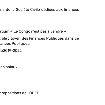
ons
de
la
Société
Civile
dédiées
aux
finances
rtium
«
Le Congo n’est pas
à vendre »
rôle
citoyen des Finances Publiques dans ce
nances
Publiques.
de
2019-2022 ;
éocoloniaux
 propositions de l’ODEP