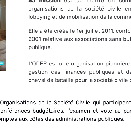
Sa mission
est de mettre en com
organisations de la société civile
en
lobbying et de mobilisation de la comm
Elle a été créée le 1er juillet 2011, con
2001 relative aux associations sans but 
publique.
L’ODEP est une organisation pionnière 
gestion des finances
publiques
et
d
cheval
de
bataille
pour
la
société
civile
bservatoire de la Dépense Publique - Républiqu
Organisations de la Société Civile
qui participen
 conférences budgétaires,
l’examen et
vote au pa
 comptes
aux
côtés
des
administrations
publiques.