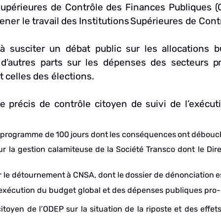
 Supérieures de Contrôle des
Finances Publiques (
ener
le
travail
des
Institutions
Supérieures
de Cont
 à susciter un débat public sur les
allocations b
 d’autres parts sur les
dépenses des
secteurs
p
t
celles
des
élections.
e
précis
de
contrôle
citoyen
de
suivi
de
l’exécut
programme
de
100
jours
dont
les
conséquences
ont
débouc
ur
la
gestion
calamiteuse
de
la
Société
Transco
dont
le
Dir
r
le
détournement
à
CNSA,
dont
le
dossier
de
dénonciation
e
’exécution du budget global et des dépenses publiques pro-
itoyen de l’ODEP sur la situation de la riposte et des effet