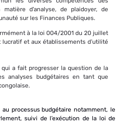
mun les diverses compétences des
 matière d'analyse, de plaidoyer, de
unauté sur les Finances
Publiques.
formément à la loi 004/2001 du 20 juillet
lucratif et aux établissements d’utilité
qui a fait progresser la question
de la
es
analyses
budgétaires
en
tant
que
congolaise.
e Démocratique du Congo
t au processus
budgétaire
notamment, le
rlement, suivi
de l’exécution de la loi de