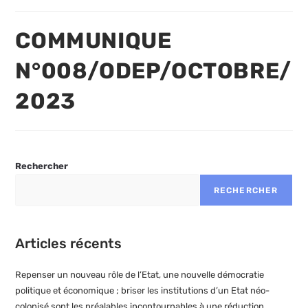
modification
publication :
de
la
COMMUNIQUE
publication :
N°008/ODEP/OCTOBRE/
2023
Rechercher
RECHERCHER
Articles récents
Repenser un nouveau rôle de l’Etat, une nouvelle démocratie
politique et économique ; briser les institutions d’un Etat néo-
colonisé sont les préalables incontournables à une réduction