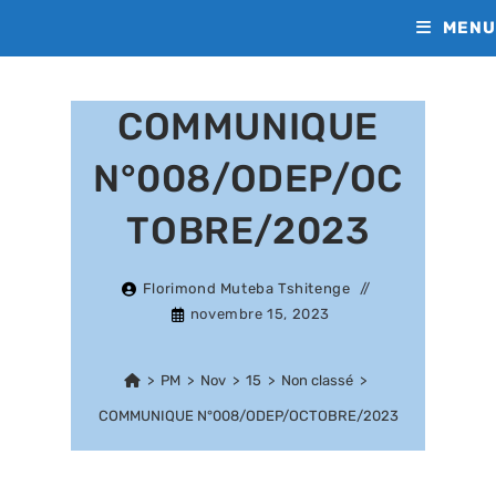
Skip
MENU
to
content
COMMUNIQUE
N°008/ODEP/OC
TOBRE/2023
Florimond Muteba Tshitenge
novembre 15, 2023
>
PM
>
Nov
>
15
>
Non classé
>
COMMUNIQUE N°008/ODEP/OCTOBRE/2023