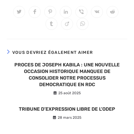
CE
CONTENU
Ouvrir
Ouvrir
Ouvrir
Ouvrir
Ouvrir
Ouvrir
Ouvrir
dans
dans
dans
dans
dans
dans
dans
une
une
une
une
une
une
une
Ouvrir
Ouvrir
Ouvrir
autre
autre
autre
autre
autre
autre
autre
dans
dans
dans
fenêtre
fenêtre
fenêtre
fenêtre
fenêtre
fenêtre
fenêtre
une
une
une
autre
autre
autre
fenêtre
fenêtre
fenêtre
VOUS DEVRIEZ ÉGALEMENT AIMER
PROCES DE JOSEPH KABILA : UNE NOUVELLE
OCCASION HISTORIQUE MANQUEE DE
CONSOLIDER NOTRE PROCESSUS
DEMOCRATIQUE EN RDC
25 août 2025
TRIBUNE D’EXPRESSION LIBRE DE L’ODEP
28 mars 2025