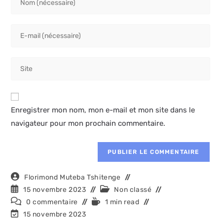
your
name
Enter
or
your
username
email
to
Saisir
address
comment
l’URL
to
de
comment
votre
Enregistrer mon nom, mon e-mail et mon site dans le
site
navigateur pour mon prochain commentaire.
(facultatif)
Auteur/autrice
Florimond Muteba Tshitenge
de
Publication
Post
15 novembre 2023
Non classé
la
publiée :
category:
Commentaires
Temps
0 commentaire
1 min read
publication :
de
de
Dernière
15 novembre 2023
la
lecture :