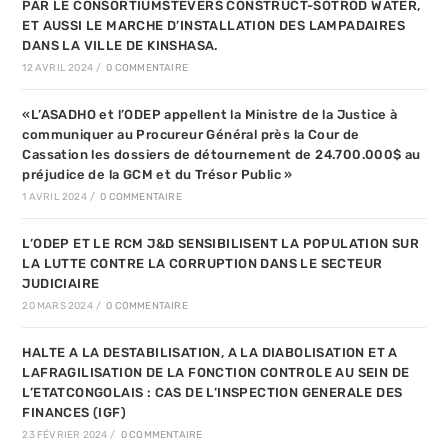
PAR LE CONSORTIUMSTEVERS CONSTRUCT-SOTROD WATER,
ET AUSSI LE MARCHE D’INSTALLATION DES LAMPADAIRES
DANS LA VILLE DE KINSHASA.
12 AVRIL 2024
/
0 COMMENTAIRE
«L’ASADHO et l’ODEP appellent la Ministre de la Justice à
communiquer au Procureur Général près la Cour de
Cassation les dossiers de détournement de 24.700.000$ au
préjudice de la GCM et du Trésor Public »
1 AVRIL 2024
/
0 COMMENTAIRE
L’ODEP ET LE RCM J&D SENSIBILISENT LA POPULATION SUR
LA LUTTE CONTRE LA CORRUPTION DANS LE SECTEUR
JUDICIAIRE
20 MARS 2024
/
0 COMMENTAIRE
HALTE A LA DESTABILISATION, A LA DIABOLISATION ET A
LAFRAGILISATION DE LA FONCTION CONTROLE AU SEIN DE
L’ETATCONGOLAIS : CAS DE L’INSPECTION GENERALE DES
FINANCES (IGF)
23 FÉVRIER 2024
/
0 COMMENTAIRE