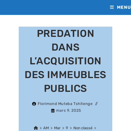
Skip
MENU
to
content
PREDATION
DANS
L’ACQUISITION
DES IMMEUBLES
PUBLICS
Florimond Muteba Tshitenge
mars 9, 2025
>
AM
>
Mar
>
9
>
Non classé
>