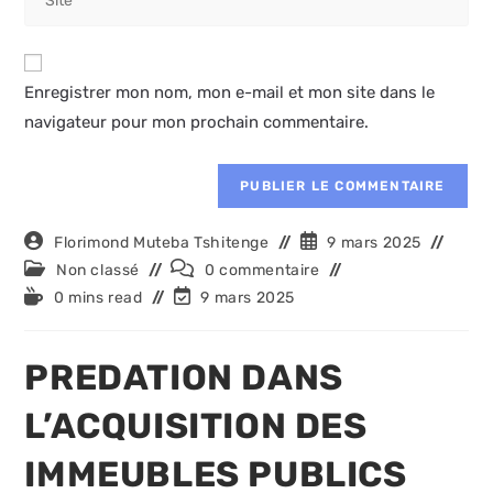
comment
l’URL
to
de
comment
votre
Enregistrer mon nom, mon e-mail et mon site dans le
site
navigateur pour mon prochain commentaire.
(facultatif)
Auteur/autrice
Publication
Florimond Muteba Tshitenge
9 mars 2025
de
publiée :
Post
Commentaires
Non classé
0 commentaire
la
category:
de
Temps
Dernière
0 mins read
9 mars 2025
publication :
la
de
modification
publication :
lecture :
de
la
PREDATION DANS
publication :
L’ACQUISITION DES
IMMEUBLES PUBLICS