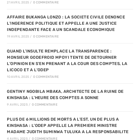
21 AVRIL 2025
/
0 COMMENTAIRE
AFFAIRE BUKANGA LONZO : LA SOCIETE CIVILE DENONCE
L’INGERENCE POLITIQUE ET APPELLE A UNE JUSTICE
INDEPENDANTE FACE A UN SCANDALE ECONOMIQUE
19 AVRIL 2025
/
0 COMMENTAIRE
QUAND L’INSULTE REMPLACE LA TRANSPARENCE :
MONSIEUR GODEFROID MPOYI TENTE DE DETOURNER
L’OPINION EN S’EN PRENANT A LA COUR DES COMPTES, LA
LICOCO ET A L’ODEP
10 AVRIL 2025
/
0 COMMENTAIRE
GENTINY NGOBILA MBAKA, ARCHITECTE DE LA RUINE DE
KINSHASA : L’HEURE DES COMPTES A SONNE
9 AVRIL 2025
/
0 COMMENTAIRE
PLUS DE 6 MILLIONS DE MORTS A L’EST, UN DE PLUS A
KINSHASA : L’ODEP APPELLE LA PREMIERE MINISTRE
MADAME JUDITH SUMINWA TULUKA A LA RESPONSABILITE
4 AVRIL 2025
/
0 COMMENTAIRE