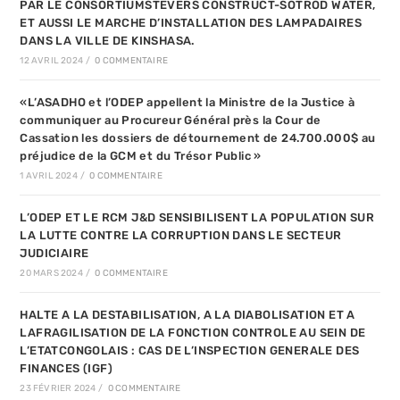
PAR LE CONSORTIUMSTEVERS CONSTRUCT-SOTROD WATER,
ET AUSSI LE MARCHE D’INSTALLATION DES LAMPADAIRES
DANS LA VILLE DE KINSHASA.
12 AVRIL 2024
/
0 COMMENTAIRE
«L’ASADHO et l’ODEP appellent la Ministre de la Justice à
communiquer au Procureur Général près la Cour de
Cassation les dossiers de détournement de 24.700.000$ au
préjudice de la GCM et du Trésor Public »
1 AVRIL 2024
/
0 COMMENTAIRE
L’ODEP ET LE RCM J&D SENSIBILISENT LA POPULATION SUR
LA LUTTE CONTRE LA CORRUPTION DANS LE SECTEUR
JUDICIAIRE
20 MARS 2024
/
0 COMMENTAIRE
HALTE A LA DESTABILISATION, A LA DIABOLISATION ET A
LAFRAGILISATION DE LA FONCTION CONTROLE AU SEIN DE
L’ETATCONGOLAIS : CAS DE L’INSPECTION GENERALE DES
FINANCES (IGF)
23 FÉVRIER 2024
/
0 COMMENTAIRE