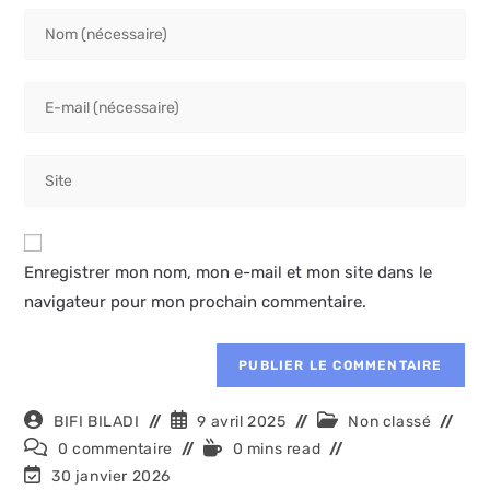
Enter
your
name
Enter
or
your
username
email
to
Saisir
address
comment
l’URL
to
de
comment
votre
Enregistrer mon nom, mon e-mail et mon site dans le
site
navigateur pour mon prochain commentaire.
(facultatif)
Auteur/autrice
Publication
Post
BIFI BILADI
9 avril 2025
Non classé
de
publiée :
category:
Commentaires
Temps
0 commentaire
0 mins read
la
de
de
Dernière
30 janvier 2026
publication :
la
lecture :