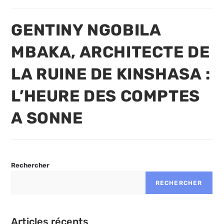
modification
publication :
de
la
GENTINY NGOBILA
publication :
MBAKA, ARCHITECTE DE
LA RUINE DE KINSHASA :
L’HEURE DES COMPTES
A SONNE
Rechercher
RECHERCHER
Articles récents