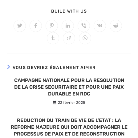
PARTAGER
BUILD WITH US
CE
CONTENU
Ouvrir
Ouvrir
Ouvrir
Ouvrir
Ouvrir
Ouvrir
Ouvrir
dans
dans
dans
dans
dans
dans
dans
une
une
une
une
une
une
une
Ouvrir
Ouvrir
Ouvrir
autre
autre
autre
autre
autre
autre
autre
dans
dans
dans
fenêtre
fenêtre
fenêtre
fenêtre
fenêtre
fenêtre
fenêtre
une
une
une
autre
autre
autre
fenêtre
fenêtre
fenêtre
VOUS DEVRIEZ ÉGALEMENT AIMER
CAMPAGNE NATIONALE POUR LA RESOLUTION
DE LA CRISE SECURITAIRE ET POUR UNE PAIX
DURABLE EN RDC
22 février 2025
REDUCTION DU TRAIN DE VIE DE L’ETAT : LA
REFORME MAJEURE QUI DOIT ACCOMPAGNER LE
PROCESSUS DE PAIX ET DE RECONSTRUCTION