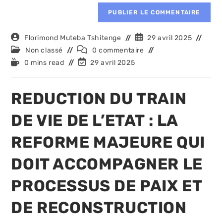
Auteur/autrice
Publication
Florimond Muteba Tshitenge
29 avril 2025
de
publiée :
Post
Commentaires
Non classé
0 commentaire
la
category:
de
Temps
Dernière
0 mins read
29 avril 2025
publication :
la
de
modification
publication :
lecture :
de
la
REDUCTION DU TRAIN
publication :
DE VIE DE L’ETAT : LA
REFORME MAJEURE QUI
DOIT ACCOMPAGNER LE
PROCESSUS DE PAIX ET
DE RECONSTRUCTION