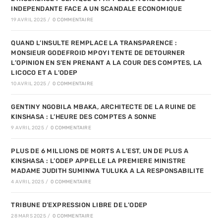
INDEPENDANTE FACE A UN SCANDALE ECONOMIQUE
19 AVRIL 2025
/
0 COMMENTAIRE
QUAND L’INSULTE REMPLACE LA TRANSPARENCE :
MONSIEUR GODEFROID MPOYI TENTE DE DETOURNER
L’OPINION EN S’EN PRENANT A LA COUR DES COMPTES, LA
LICOCO ET A L’ODEP
10 AVRIL 2025
/
0 COMMENTAIRE
GENTINY NGOBILA MBAKA, ARCHITECTE DE LA RUINE DE
KINSHASA : L’HEURE DES COMPTES A SONNE
9 AVRIL 2025
/
0 COMMENTAIRE
PLUS DE 6 MILLIONS DE MORTS A L’EST, UN DE PLUS A
KINSHASA : L’ODEP APPELLE LA PREMIERE MINISTRE
MADAME JUDITH SUMINWA TULUKA A LA RESPONSABILITE
4 AVRIL 2025
/
0 COMMENTAIRE
TRIBUNE D’EXPRESSION LIBRE DE L’ODEP
28 MARS 2025
/
0 COMMENTAIRE