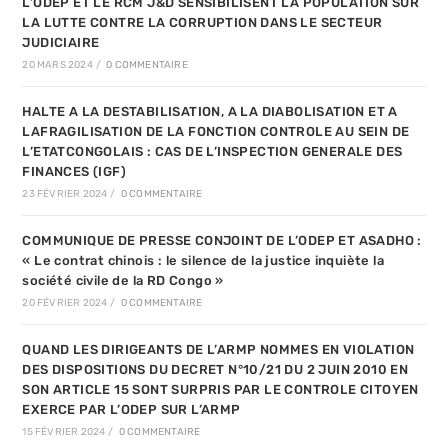
L’ODEP ET LE RCM J&D SENSIBILISENT LA POPULATION SUR
LA LUTTE CONTRE LA CORRUPTION DANS LE SECTEUR
JUDICIAIRE
20 MARS 2024
/
0 COMMENTAIRE
HALTE A LA DESTABILISATION, A LA DIABOLISATION ET A
LAFRAGILISATION DE LA FONCTION CONTROLE AU SEIN DE
L’ETATCONGOLAIS : CAS DE L’INSPECTION GENERALE DES
FINANCES (IGF)
23 FÉVRIER 2024
/
0 COMMENTAIRE
COMMUNIQUE DE PRESSE CONJOINT DE L’ODEP ET ASADHO :
« Le contrat chinois : le silence de la justice inquiète la
société civile de la RD Congo »
20 FÉVRIER 2024
/
0 COMMENTAIRE
QUAND LES DIRIGEANTS DE L’ARMP NOMMES EN VIOLATION
DES DISPOSITIONS DU DECRET N°10/21 DU 2 JUIN 2010 EN
SON ARTICLE 15 SONT SURPRIS PAR LE CONTROLE CITOYEN
EXERCE PAR L’ODEP SUR L’ARMP
15 FÉVRIER 2024
/
0 COMMENTAIRE