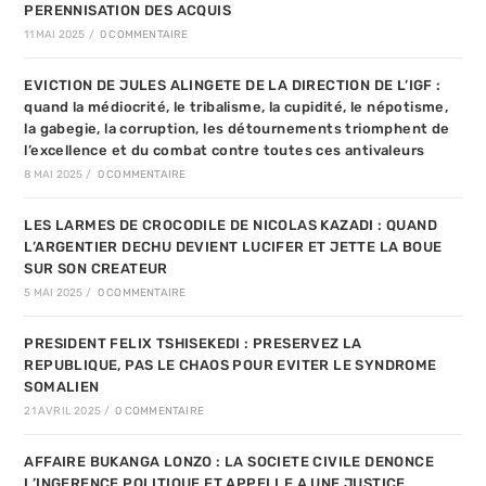
PERENNISATION DES ACQUIS
11 MAI 2025
/
0 COMMENTAIRE
EVICTION DE JULES ALINGETE DE LA DIRECTION DE L’IGF :
quand la médiocrité, le tribalisme, la cupidité, le népotisme,
la gabegie, la corruption, les détournements triomphent de
l’excellence et du combat contre toutes ces antivaleurs
8 MAI 2025
/
0 COMMENTAIRE
LES LARMES DE CROCODILE DE NICOLAS KAZADI : QUAND
L’ARGENTIER DECHU DEVIENT LUCIFER ET JETTE LA BOUE
SUR SON CREATEUR
5 MAI 2025
/
0 COMMENTAIRE
PRESIDENT FELIX TSHISEKEDI : PRESERVEZ LA
REPUBLIQUE, PAS LE CHAOS POUR EVITER LE SYNDROME
SOMALIEN
21 AVRIL 2025
/
0 COMMENTAIRE
AFFAIRE BUKANGA LONZO : LA SOCIETE CIVILE DENONCE
L’INGERENCE POLITIQUE ET APPELLE A UNE JUSTICE