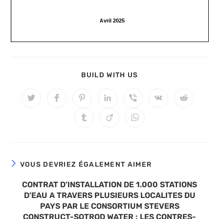
PARTAGER
BUILD WITH US
CE
CONTENU
Ouvrir
Ouvrir
Ouvrir
Ouvrir
Ouvrir
Ouvrir
Ouvrir
dans
dans
dans
dans
dans
dans
dans
une
une
une
une
une
une
une
Ouvrir
Ouvrir
Ouvrir
autre
autre
autre
autre
autre
autre
autre
dans
dans
dans
fenêtre
fenêtre
fenêtre
fenêtre
fenêtre
fenêtre
fenêtre
une
une
une
autre
autre
autre
fenêtre
fenêtre
fenêtre
VOUS DEVRIEZ ÉGALEMENT AIMER
CONTRAT D’INSTALLATION DE 1.000 STATIONS
D’EAU A TRAVERS PLUSIEURS LOCALITES DU
PAYS PAR LE CONSORTIUM STEVERS
CONSTRUCT-SOTROD WATER : LES CONTRES-