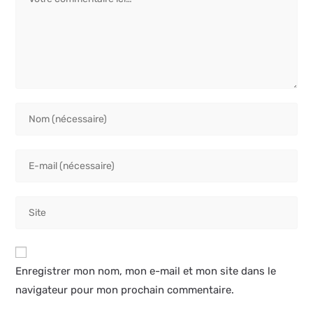
Enter
your
name
Enter
or
your
username
email
to
Saisir
address
comment
l’URL
to
de
comment
votre
Enregistrer mon nom, mon e-mail et mon site dans le
site
navigateur pour mon prochain commentaire.
(facultatif)