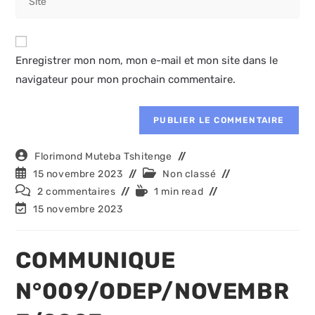
comment
l’URL
to
de
comment
votre
Enregistrer mon nom, mon e-mail et mon site dans le
site
navigateur pour mon prochain commentaire.
(facultatif)
Auteur/autrice
Florimond Muteba Tshitenge
de
Publication
Post
15 novembre 2023
Non classé
la
publiée :
category:
Commentaires
Temps
2 commentaires
1 min read
publication :
de
de
Dernière
15 novembre 2023
la
lecture :
modification
publication :
de
la
COMMUNIQUE
publication :
N°009/ODEP/NOVEMBR