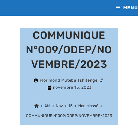
Skip
MENU
to
content
COMMUNIQUE
N°009/ODEP/NO
VEMBRE/2023
Florimond Muteba Tshitenge
novembre 15, 2023
>
AM
>
Nov
>
15
>
Non classé
>
COMMUNIQUE N°009/ODEP/NOVEMBRE/2023