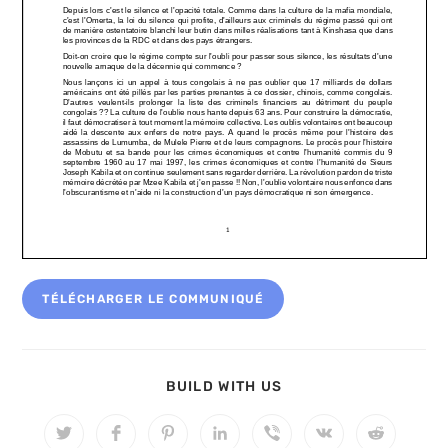
TÉLÉCHARGER LE COMMUNIQUÉ
PARTAGER
BUILD WITH US
CE
CONTENU
Ouvrir
Ouvrir
Ouvrir
Ouvrir
Ouvrir
Ouvrir
Ouvrir