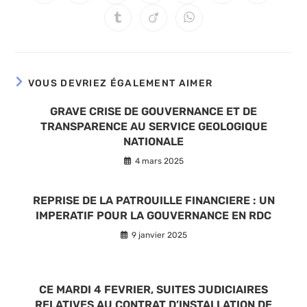
dans
dans
dans
dans
dans
dans
dans
une
une
une
une
une
une
une
Ouvrir
Ouvrir
Ouvrir
autre
autre
autre
autre
autre
autre
autre
dans
dans
dans
fenêtre
fenêtre
fenêtre
fenêtre
fenêtre
fenêtre
fenêtre
une
une
une
autre
autre
autre
fenêtre
fenêtre
fenêtre
VOUS DEVRIEZ ÉGALEMENT AIMER
GRAVE CRISE DE GOUVERNANCE ET DE
TRANSPARENCE AU SERVICE GEOLOGIQUE
NATIONALE
4 mars 2025
REPRISE DE LA PATROUILLE FINANCIERE : UN
IMPERATIF POUR LA GOUVERNANCE EN RDC
9 janvier 2025
CE MARDI 4 FEVRIER, SUITES JUDICIAIRES
RELATIVES AU CONTRAT D’INSTALLATION DE