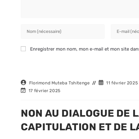
Enter
Enter
your
your
name
email
Enregistrer mon nom, mon e-mail et mon site dan
or
address
username
to
to
comment
comment
Auteur/autrice
Publication
Florimond Muteba Tshitenge
11 février 2025
de
publiée :
Dernière
17 février 2025
la
modification
publication :
de
la
NON AU DIALOGUE DE L
publication :
CAPITULATION ET DE L