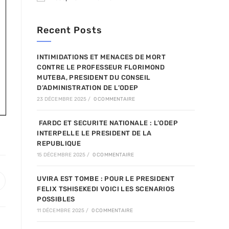
Recent Posts
INTIMIDATIONS ET MENACES DE MORT
CONTRE LE PROFESSEUR FLORIMOND
MUTEBA, PRESIDENT DU CONSEIL
D’ADMINISTRATION DE L’ODEP
23 DÉCEMBRE 2025
/
0 COMMENTAIRE
FARDC ET SECURITE NATIONALE : L’ODEP
INTERPELLE LE PRESIDENT DE LA
REPUBLIQUE
15 DÉCEMBRE 2025
/
0 COMMENTAIRE
UVIRA EST TOMBE : POUR LE PRESIDENT
uvrir
FELIX TSHISEKEDI VOICI LES SCENARIOS
ans
ne
POSSIBLES
utre
11 DÉCEMBRE 2025
/
0 COMMENTAIRE
enêtre