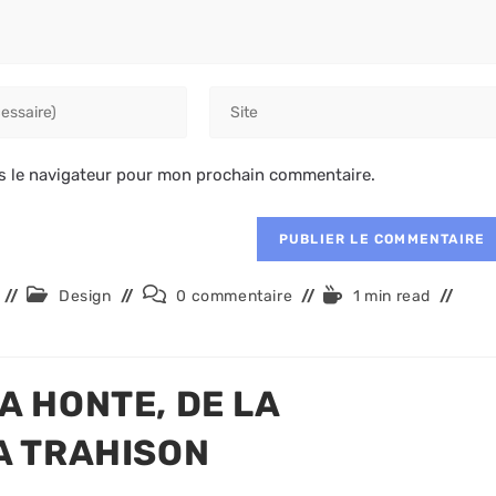
Saisir
l’URL
de
s le navigateur pour mon prochain commentaire.
votre
site
(facultatif)
Post
Commentaires
Temps
Design
0 commentaire
1 min read
category:
de
de
la
lecture :
publication :
A HONTE, DE LA
A TRAHISON