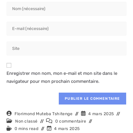
Enter
your
name
Enter
or
your
username
email
to
Saisir
address
comment
l’URL
to
de
comment
votre
Enregistrer mon nom, mon e-mail et mon site dans le
site
navigateur pour mon prochain commentaire.
(facultatif)
Auteur/autrice
Publication
Florimond Muteba Tshitenge
4 mars 2025
de
publiée :
Post
Commentaires
Non classé
0 commentaire
la
category:
de
Temps
Dernière
0 mins read
4 mars 2025
publication :
la