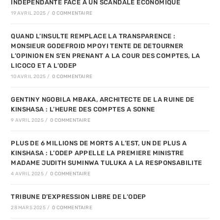
INDEPENDANTE FACE A UN SCANDALE ECONOMIQUE
19 AVRIL 2025
/
0 COMMENTAIRE
QUAND L’INSULTE REMPLACE LA TRANSPARENCE :
MONSIEUR GODEFROID MPOYI TENTE DE DETOURNER
L’OPINION EN S’EN PRENANT A LA COUR DES COMPTES, LA
LICOCO ET A L’ODEP
10 AVRIL 2025
/
0 COMMENTAIRE
GENTINY NGOBILA MBAKA, ARCHITECTE DE LA RUINE DE
KINSHASA : L’HEURE DES COMPTES A SONNE
9 AVRIL 2025
/
0 COMMENTAIRE
PLUS DE 6 MILLIONS DE MORTS A L’EST, UN DE PLUS A
KINSHASA : L’ODEP APPELLE LA PREMIERE MINISTRE
MADAME JUDITH SUMINWA TULUKA A LA RESPONSABILITE
4 AVRIL 2025
/
0 COMMENTAIRE
TRIBUNE D’EXPRESSION LIBRE DE L’ODEP
28 MARS 2025
/
0 COMMENTAIRE