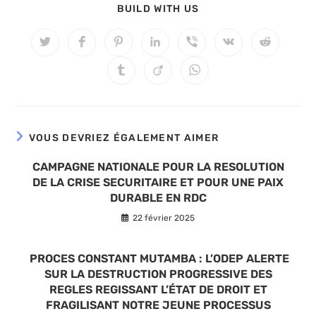
PARTAGER
BUILD WITH US
CE
CONTENU
Ouvrir
Ouvrir
Ouvrir
Ouvrir
Ouvrir
Ouvrir
Ouvrir
dans
dans
dans
dans
dans
dans
dans
une
une
une
une
une
une
une
Ouvrir
Ouvrir
Ouvrir
autre
autre
autre
autre
autre
autre
autre
dans
dans
dans
fenêtre
fenêtre
fenêtre
fenêtre
fenêtre
fenêtre
fenêtre
une
une
une
autre
autre
autre
fenêtre
fenêtre
fenêtre
VOUS DEVRIEZ ÉGALEMENT AIMER
CAMPAGNE NATIONALE POUR LA RESOLUTION
DE LA CRISE SECURITAIRE ET POUR UNE PAIX
DURABLE EN RDC
22 février 2025
PROCES CONSTANT MUTAMBA : L’ODEP ALERTE
SUR LA DESTRUCTION PROGRESSIVE DES
REGLES REGISSANT L’ÉTAT DE DROIT ET
FRAGILISANT NOTRE JEUNE PROCESSUS