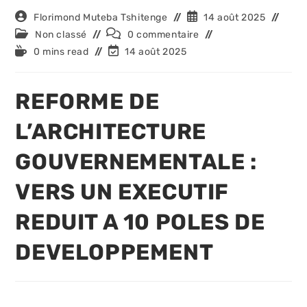
Auteur/autrice
Publication
Florimond Muteba Tshitenge
14 août 2025
de
publiée :
Post
Commentaires
Non classé
0 commentaire
la
category:
de
Temps
Dernière
0 mins read
14 août 2025
publication :
la
de
modification
publication :
lecture :
de
la
REFORME DE
publication :
L’ARCHITECTURE
GOUVERNEMENTALE :
VERS UN EXECUTIF
REDUIT A 10 POLES DE
DEVELOPPEMENT