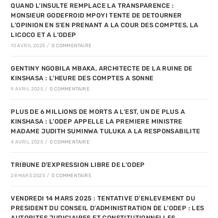
QUAND L’INSULTE REMPLACE LA TRANSPARENCE :
MONSIEUR GODEFROID MPOYI TENTE DE DETOURNER
L’OPINION EN S’EN PRENANT A LA COUR DES COMPTES, LA
LICOCO ET A L’ODEP
10 AVRIL 2025
/
0 COMMENTAIRE
GENTINY NGOBILA MBAKA, ARCHITECTE DE LA RUINE DE
KINSHASA : L’HEURE DES COMPTES A SONNE
9 AVRIL 2025
/
0 COMMENTAIRE
PLUS DE 6 MILLIONS DE MORTS A L’EST, UN DE PLUS A
KINSHASA : L’ODEP APPELLE LA PREMIERE MINISTRE
MADAME JUDITH SUMINWA TULUKA A LA RESPONSABILITE
4 AVRIL 2025
/
0 COMMENTAIRE
TRIBUNE D’EXPRESSION LIBRE DE L’ODEP
28 MARS 2025
/
0 COMMENTAIRE
VENDREDI 14 MARS 2025 : TENTATIVE D’ENLEVEMENT DU
PRESIDENT DU CONSEIL D’ADMINISTRATION DE L’ODEP : LES
AUTORITES JUDICIAIRES ET CONSTITUTIONNELLES