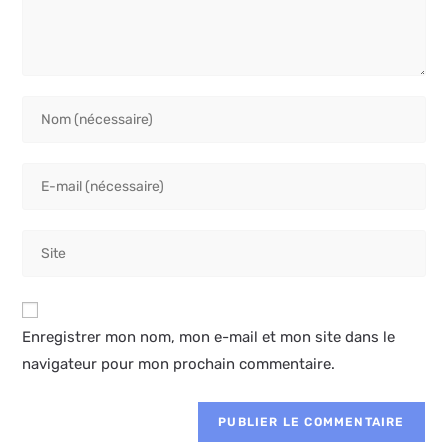
Enter
your
name
Enter
or
your
username
email
to
Saisir
address
comment
l’URL
to
de
comment
votre
Enregistrer mon nom, mon e-mail et mon site dans le
site
navigateur pour mon prochain commentaire.
(facultatif)