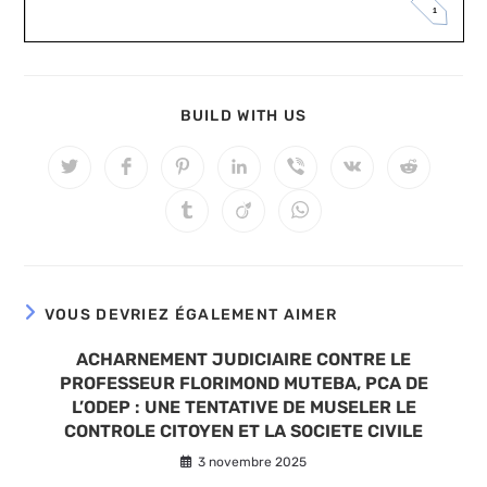
PARTAGER
BUILD WITH US
CE
CONTENU
Ouvrir
Ouvrir
Ouvrir
Ouvrir
Ouvrir
Ouvrir
Ouvrir
dans
dans
dans
dans
dans
dans
dans
une
une
une
une
une
une
une
Ouvrir
Ouvrir
Ouvrir
autre
autre
autre
autre
autre
autre
autre
dans
dans
dans
fenêtre
fenêtre
fenêtre
fenêtre
fenêtre
fenêtre
fenêtre
une
une
une
autre
autre
autre
fenêtre
fenêtre
fenêtre
VOUS DEVRIEZ ÉGALEMENT AIMER
ACHARNEMENT JUDICIAIRE CONTRE LE
PROFESSEUR FLORIMOND MUTEBA, PCA DE
L’ODEP : UNE TENTATIVE DE MUSELER LE
CONTROLE CITOYEN ET LA SOCIETE CIVILE
3 novembre 2025