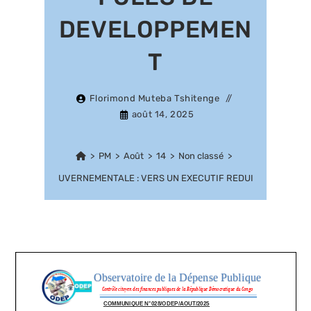
DEVELOPPEMEN
T
Florimond Muteba Tshitenge
août 14, 2025
>
PM
>
Août
>
14
>
Non classé
>
ITECTURE GOUVERNEMENTALE : VERS UN EXECUTIF REDUIT A 10 POLE