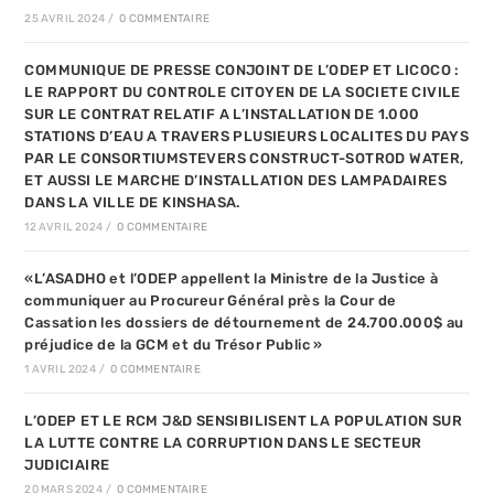
25 AVRIL 2024
/
0 COMMENTAIRE
COMMUNIQUE DE PRESSE CONJOINT DE L’ODEP ET LICOCO :
LE RAPPORT DU CONTROLE CITOYEN DE LA SOCIETE CIVILE
SUR LE CONTRAT RELATIF A L’INSTALLATION DE 1.000
STATIONS D’EAU A TRAVERS PLUSIEURS LOCALITES DU PAYS
PAR LE CONSORTIUMSTEVERS CONSTRUCT-SOTROD WATER,
ET AUSSI LE MARCHE D’INSTALLATION DES LAMPADAIRES
DANS LA VILLE DE KINSHASA.
12 AVRIL 2024
/
0 COMMENTAIRE
«L’ASADHO et l’ODEP appellent la Ministre de la Justice à
communiquer au Procureur Général près la Cour de
Cassation les dossiers de détournement de 24.700.000$ au
préjudice de la GCM et du Trésor Public »
1 AVRIL 2024
/
0 COMMENTAIRE
L’ODEP ET LE RCM J&D SENSIBILISENT LA POPULATION SUR
LA LUTTE CONTRE LA CORRUPTION DANS LE SECTEUR
JUDICIAIRE
20 MARS 2024
/
0 COMMENTAIRE