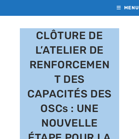
Skip
MENU
to
content
CLÔTURE DE
L’ATELIER DE
RENFORCEMEN
T DES
CAPACITÉS DES
OSCs : UNE
NOUVELLE
ÉTAPE POUR LA