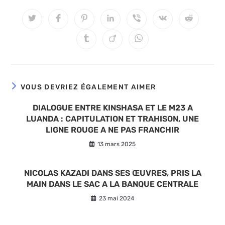
CE
CONTENU
Ouvrir
Ouvrir
Ouvrir
Ouvrir
Ouvrir
Ouvrir
Ouvrir
dans
dans
dans
dans
dans
dans
dans
une
une
une
une
une
une
une
Ouvrir
Ouvrir
Ouvrir
autre
autre
autre
autre
autre
autre
autre
dans
dans
dans
fenêtre
fenêtre
fenêtre
fenêtre
fenêtre
fenêtre
fenêtre
une
une
une
autre
autre
autre
fenêtre
fenêtre
fenêtre
VOUS DEVRIEZ ÉGALEMENT AIMER
DIALOGUE ENTRE KINSHASA ET LE M23 A
LUANDA : CAPITULATION ET TRAHISON, UNE
LIGNE ROUGE A NE PAS FRANCHIR
13 mars 2025
NICOLAS KAZADI DANS SES ŒUVRES, PRIS LA
MAIN DANS LE SAC A LA BANQUE CENTRALE
23 mai 2024