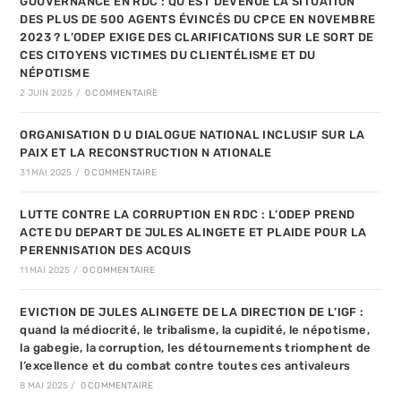
GOUVERNANCE EN RDC : QU’EST DEVENUE LA SITUATION
DES PLUS DE 500 AGENTS ÉVINCÉS DU CPCE EN NOVEMBRE
2023 ? L’ODEP EXIGE DES CLARIFICATIONS SUR LE SORT DE
CES CITOYENS VICTIMES DU CLIENTÉLISME ET DU
NÉPOTISME
2 JUIN 2025
/
0 COMMENTAIRE
ORGANISATION D U DIALOGUE NATIONAL INCLUSIF SUR LA
PAIX ET LA RECONSTRUCTION N ATIONALE
31 MAI 2025
/
0 COMMENTAIRE
LUTTE CONTRE LA CORRUPTION EN RDC : L’ODEP PREND
ACTE DU DEPART DE JULES ALINGETE ET PLAIDE POUR LA
PERENNISATION DES ACQUIS
11 MAI 2025
/
0 COMMENTAIRE
EVICTION DE JULES ALINGETE DE LA DIRECTION DE L’IGF :
quand la médiocrité, le tribalisme, la cupidité, le népotisme,
la gabegie, la corruption, les détournements triomphent de
l’excellence et du combat contre toutes ces antivaleurs
8 MAI 2025
/
0 COMMENTAIRE