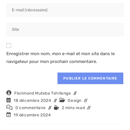
name
Enter
or
your
username
email
to
Saisir
address
comment
l’URL
to
de
comment
votre
Enregistrer mon nom, mon e-mail et mon site dans le
site
navigateur pour mon prochain commentaire.
(facultatif)
Auteur/autrice
Florimond Muteba Tshitenge
de
Publication
Post
18 décembre 2024
Design
la
publiée :
category:
Commentaires
Temps
0 commentaire
2 mins read
publication :
de
de
Dernière
19 décembre 2024
la
lecture :
modification
publication :
de