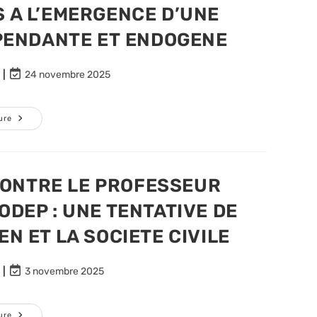
 A L’EMERGENCE D’UNE
LEGALES
PENDANTE ET ENDOGENE
Dernière
24 novembre 2025
modification
de
la
GOUVERNANCE
ure
DES
publication :
INVESTISSEMENTS
PUBLICS
EN
RDC
:
CONTRE LE PROFESSEUR
L’OBSERVATOIRE
DE
ODEP : UNE TENTATIVE DE
LA
DEPENSE
PUBLIQUE
N ET LA SOCIETE CIVILE
INTERPELLE
LE
PARLEMENT
POUR
Dernière
3 novembre 2025
UNE
modification
AFFECTATION
SANS
de
ETATS
la
ACHARNEMENT
ure
D’AMES,