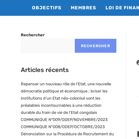
Skip
OBJECTIFS
MEMBRES
LOI DE FINA
to
content
Rechercher
RECHERCHER
A
Articles récents
d
l
p
Repenser un nouveau rôle de l’Etat, une nouvelle
démocratie politique et économique ; briser les
institutions d’un Etat néo-colonisé sont les
préalables incontournables à une réduction
durable du train de vie de l’Etat congolais
COMMUNIQUE N°009/ODEP/NOVEMBRE/2023
COMMUNIQUE N°008/ODEP/OCTOBRE/2023
Dénonciation sur la Procédure de Recrutement du