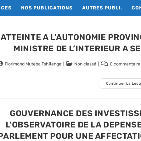
NCES
NOS PUBLICATIONS
AUTRES PUBLI.
CO
ATTEINTE A L’AUTONOMIE PROVINC
MINISTRE DE L’INTERIEUR A S
uteur/autrice
Post
Commentaires
Florimond Muteba Tshitenge
Non classé
0 commentaire
e
category:
de
a
la
ublication :
publication :
Continuer La Lect
GOUVERNANCE DES INVESTISSE
L’OBSERVATOIRE DE LA DEPENSE
PARLEMENT POUR UNE AFFECTATI