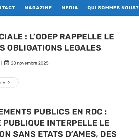
NTACT
MAGAZINE
MEDIA
QUI SOMMES NOUS?
IALE : L’ODEP RAPPELLE LE
ES OBLIGATIONS LEGALES
Dernière
28 novembre 2025
modification
de
la
ATTEINTE
ure
A
publication :
L’AUTONOMIE
PROVINCIALE
:
L’ODEP
RAPPELLE
MENTS PUBLICS EN RDC :
LE
MINISTRE
 PUBLIQUE INTERPELLE LE
DE
L’INTERIEUR
A
ON SANS ETATS D’AMES, DES
SES
OBLIGATIONS