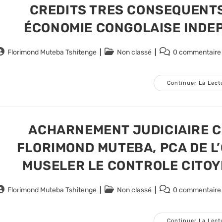
CREDITS TRES CONSEQUENTS
ÉCONOMIE CONGOLAISE INDE
uteur/autrice
Post
Commentaires
Florimond Muteba Tshitenge
Non classé
0 commentaire
e
category:
de
a
la
ublication :
publication :
Continuer La Lect
ACHARNEMENT JUDICIAIRE 
FLORIMOND MUTEBA, PCA DE L’
MUSELER LE CONTROLE CITOYE
uteur/autrice
Post
Commentaires
Florimond Muteba Tshitenge
Non classé
0 commentaire
e
category:
de
a
la
ublication :
publication :
Continuer La Lect