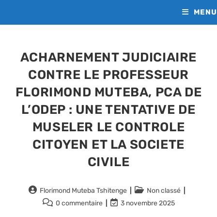
Skip
MENU
to
content
ACHARNEMENT JUDICIAIRE
CONTRE LE PROFESSEUR
FLORIMOND MUTEBA, PCA DE
L’ODEP : UNE TENTATIVE DE
MUSELER LE CONTROLE
CITOYEN ET LA SOCIETE
CIVILE
Auteur/autrice
Post
Florimond Muteba Tshitenge
Non classé
de
category:
Commentaires
Dernière
0 commentaire
3 novembre 2025
la
de
modification