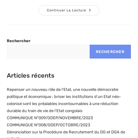
publication :
la
de
publication :
la
ACHARNEMENT
Continuer La Lecture
JUDICIAIRE
publication :
CONTRE
LE
PROFESSEUR
FLORIMOND
MUTEBA,
PCA
Rechercher
DE
L’ODEP
RECHERCHER
:
UNE
TENTATIVE
DE
MUSELER
Articles récents
LE
CONTROLE
CITOYEN
ET
Repenser un nouveau rôle de l’Etat, une nouvelle démocratie
LA
SOCIETE
politique et économique ; briser les institutions d’un Etat néo-
CIVILE
colonisé sont les préalables incontournables à une réduction
durable du train de vie de l’Etat congolais
COMMUNIQUE N°009/ODEP/NOVEMBRE/2023
COMMUNIQUE N°008/ODEP/OCTOBRE/2023
Dénonciation sur la Procédure de Recrutement du DG et DGA de