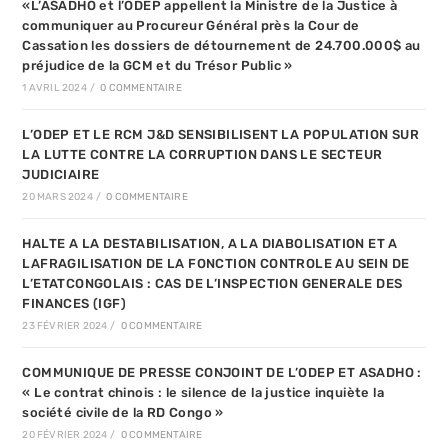
«L’ASADHO et l’ODEP appellent la Ministre de la Justice à
communiquer au Procureur Général près la Cour de
Cassation les dossiers de détournement de 24.700.000$ au
préjudice de la GCM et du Trésor Public »
1 AVRIL 2024
/
0 COMMENTAIRE
L’ODEP ET LE RCM J&D SENSIBILISENT LA POPULATION SUR
LA LUTTE CONTRE LA CORRUPTION DANS LE SECTEUR
JUDICIAIRE
20 MARS 2024
/
0 COMMENTAIRE
HALTE A LA DESTABILISATION, A LA DIABOLISATION ET A
LAFRAGILISATION DE LA FONCTION CONTROLE AU SEIN DE
L’ETATCONGOLAIS : CAS DE L’INSPECTION GENERALE DES
FINANCES (IGF)
23 FÉVRIER 2024
/
0 COMMENTAIRE
COMMUNIQUE DE PRESSE CONJOINT DE L’ODEP ET ASADHO :
« Le contrat chinois : le silence de la justice inquiète la
société civile de la RD Congo »
20 FÉVRIER 2024
/
0 COMMENTAIRE