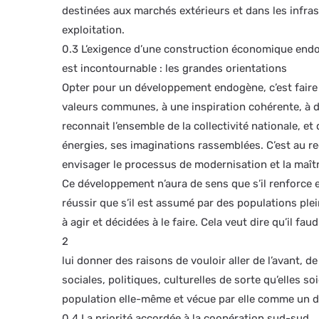
destinées aux marchés extérieurs et dans les infras
exploitation.
0.3 L’exigence d’une construction économique end
est incontournable : les grandes orientations
Opter pour un développement endogène, c’est faire 
valeurs communes, à une inspiration cohérente, à d
reconnait l’ensemble de la collectivité nationale, et
énergies, ses imaginations rassemblées. C’est au 
envisager le processus de modernisation et la maît
Ce développement n’aura de sens que s’il renforce et f
réussir que s’il est assumé par des populations pl
à agir et décidées à le faire. Cela veut dire qu’il fa
2
lui donner des raisons de vouloir aller de l’avant, 
sociales, politiques, culturelles de sorte qu’elles 
population elle-même et vécue par elle comme un d
0.4 La priorité accordée à la coopération sud-sud